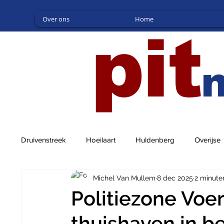
Over ons
Home
pit
Druivenstreek
Hoeilaart
Huldenberg
Overijse
Michel Van Mullem
8 dec 2025
2 minute
Politiezone Voe
thuishaven in b