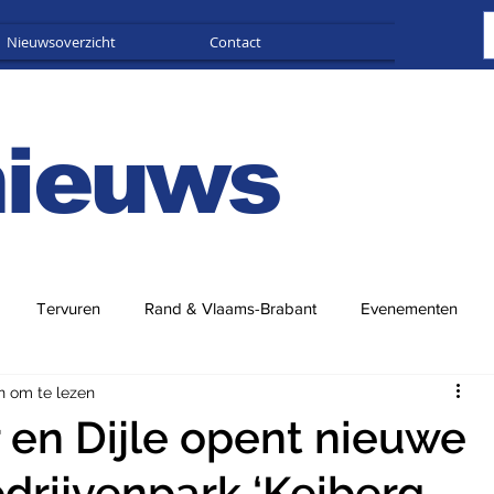
Nieuwsoverzicht
Contact
Adverteren
nieuws
Tervuren
Rand & Vlaams-Brabant
Evenementen
n om te lezen
r en Dijle opent nieuwe
edrijvenpark ‘Keiberg-