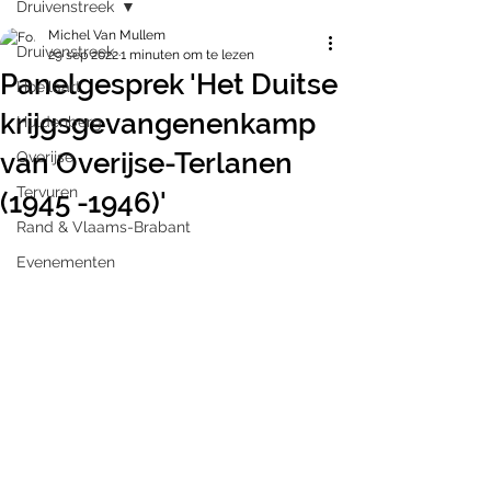
Druivenstreek
Michel Van Mullem
Druivenstreek
29 sep 2022
1 minuten om te lezen
Panelgesprek 'Het Duitse
Hoeilaart
krijgsgevangenenkamp
Huldenberg
van Overijse-Terlanen
Overijse
Tervuren
(1945 -1946)'
Rand & Vlaams-Brabant
Evenementen