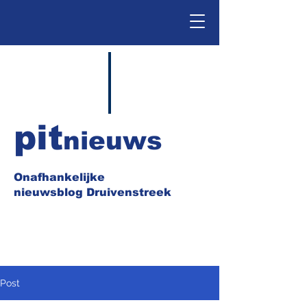
pit
nieuws
Onafhankelijke
nieuwsblog Druivenstreek
Post