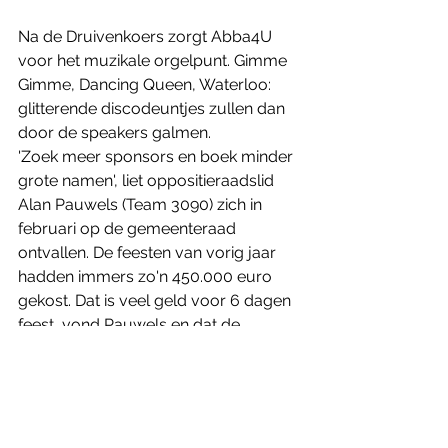
Na de Druivenkoers zorgt Abba4U 
voor het muzikale orgelpunt. Gimme 
Gimme, Dancing Queen, Waterloo: 
glitterende discodeuntjes zullen dan 
door de speakers galmen.
'Zoek meer sponsors en boek minder 
grote namen', liet oppositieraadslid 
Alan Pauwels (Team 3090) zich in 
februari op de gemeenteraad 
ontvallen. De feesten van vorig jaar 
hadden immers zo'n 450.000 euro 
gekost. Dat is veel geld voor 6 dagen 
feest, vond Pauwels en dat de 
gemeente beter haar best moet doen 
om sponsors te zoeken en minder 
dure artiesten te boeken.
Leo Van den Wijngaert (Overijse2002-
N-VA-CD&V) schepen van Cultuur in 