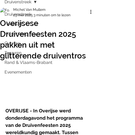
Druivenstreek
Michel Van Mullem
Druivenstreek
23 mei 2025
3 minuten om te lezen
Overijsese
Hoeilaart
Druivenfeesten 2025
Huldenberg
pakken uit met
Overijse
Tervuren
glitterende druiventros
Rand & Vlaams-Brabant
Evenementen
OVERIJSE - In Overijse werd 
donderdagavond het programma 
van de Druivenfeesten 2025 
wereldkundig gemaakt. Tussen 