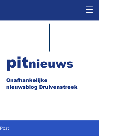
pit
nieuws
Onafhankelijke
nieuwsblog Druivenstreek
Post