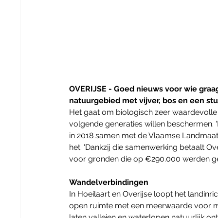
OVERIJSE - Goed nieuws voor wie graag
natuurgebied met vijver, bos en een s
Het gaat om biologisch zeer waardevolle g
volgende generaties willen beschermen. 'D
in 2018 samen met de Vlaamse Landmaatsch
het. 'Dankzij die samenwerking betaalt O
voor gronden die op €290.000 werden ge
Wandelverbindingen
​In Hoeilaart en Overijse loopt het landinri
open ruimte met een meerwaarde voor me
laten valleien en waterlopen natuurlijk o