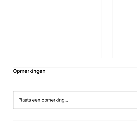
Opmerkingen
Plaats een opmerking...
Fietssnelweg F204: brug
Druive
Frans Verbeekstraat wordt
Van den
afgewerkt
want w