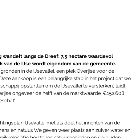
 wandelt langs de Dreef: 7,5 hectare waardevol 
tuk van de IJse wordt eigendom van de gemeente.
ronden in de IJsevallei, een plek Overijse voor de 
eze aankoop is een belangrijke stap in het project dat we 
appij opstartten om de IJsevallei te versterken', luidt 
verijse ongeveer de helft van de marktwaarde: €152.608 
schat'.
chtingsplan IJsevallei met als doel het inrichten van de 
ns en natuur. We geven weer plaats aan zuiver water en 
ntwikkelen. We herstellen natuurgebieden en verbinden 