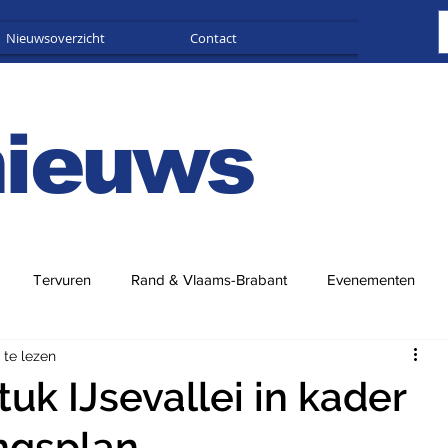
Nieuwsoverzicht
Contact
Adverteren
nieuws
Tervuren
Rand & Vlaams-Brabant
Evenementen
 te lezen
tuk IJsevallei in kader
ingsplan