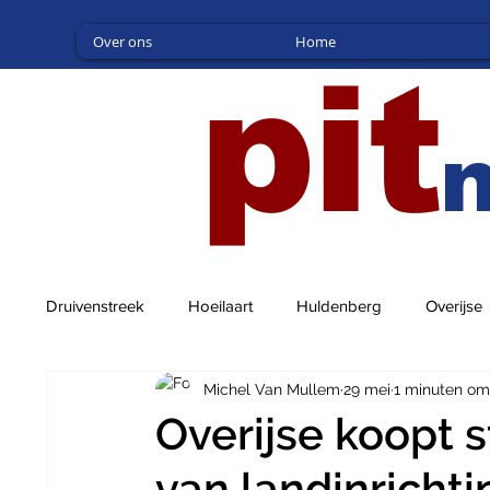
Over ons
Home
pit
Druivenstreek
Hoeilaart
Huldenberg
Overijse
Michel Van Mullem
29 mei
1 minuten om
Overijse koopt s
van landinricht