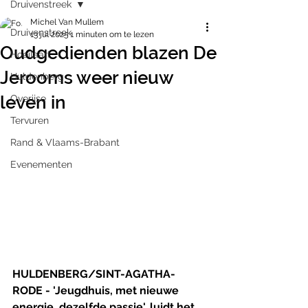
Druivenstreek
Michel Van Mullem
Druivenstreek
13 jul 2025
1 minuten om te lezen
Oudgedienden blazen De
Hoeilaart
Jerooms weer nieuw
Huldenberg
leven in
Overijse
Tervuren
Rand & Vlaams-Brabant
Evenementen
HULDENBERG/SINT-AGATHA-
RODE - 'Jeugdhuis, met nieuwe 
energie, dezelfde passie', luidt het 