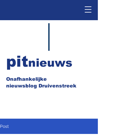
pit
nieuws
Onafhankelijke
nieuwsblog Druivenstreek
Post