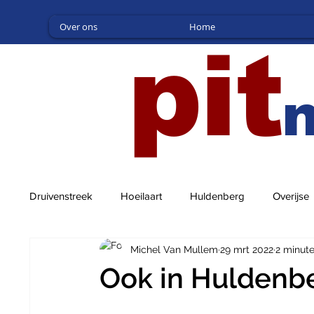
Over ons
Home
pit
Druivenstreek
Hoeilaart
Huldenberg
Overijse
Michel Van Mullem
29 mrt 2022
2 minut
Ook in Huldenbe