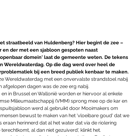
et straatbeeld van Huldenberg? Hier begint de zee – 
er en der met een sjabloon gespoten naast 
t openbaar domein' laat de gemeente weten. De tekens 
n Wereldwaterdag. Op die dag werd over heel de 
roblematiek bij een breed publiek kenbaar te maken.
e Wereldwaterdag met een onvervalste strandstoel nabij 
an afgelopen dagen was de zee erg nabij.
en in Brussel en Wallonië worden er hiervoor al enkele 
amse Milieumaatschappij (VMM) sprong mee op de kar en 
 spuitsjabloon werd al gebruikt door Mooimakers om 
 mensen bewust te maken van het 'vloeibare goud' dat we 
aan herinnerd dat al het water dat via de riolering 
terechtkomt, al dan niet gezuiverd', klinkt het.