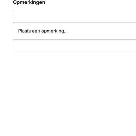
Opmerkingen
Plaats een opmerking...
De Warmste Week: Local
Eerste
Live Aid voor het eerst op
nostal
parking De Kronkel
acteur