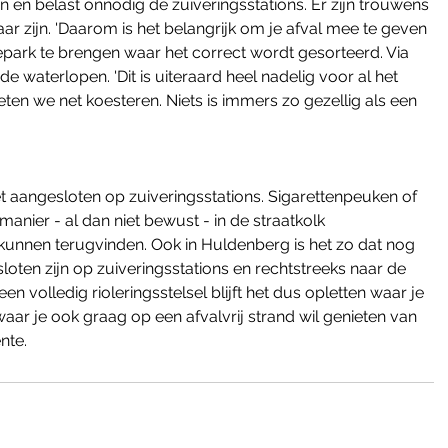
n en belast onnodig de zuiveringsstations. Er zijn trouwens 
ar zijn. 'Daarom is het belangrijk om je afval mee te geven 
epark te brengen waar het correct wordt gesorteerd. Via 
de waterlopen. 'Dit is uiteraard heel nadelig voor al het 
ten we net koesteren. Niets is immers zo gezellig als een 
et aangesloten op zuiveringsstations. Sigarettenpeuken of 
anier - al dan niet bewust - in de straatkolk 
e kunnen terugvinden. Ook in Huldenberg is het zo dat nog 
loten zijn op zuiveringsstations en rechtstreeks naar de 
een volledig rioleringsstelsel blijft het dus opletten waar je 
waar je ook graag op een afvalvrij strand wil genieten van 
nte.