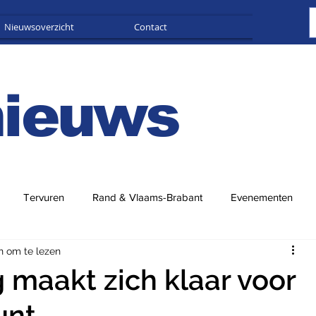
Nieuwsoverzicht
Contact
Adverteren
nieuws
Tervuren
Rand & Vlaams-Brabant
Evenementen
n om te lezen
maakt zich klaar voor
unt