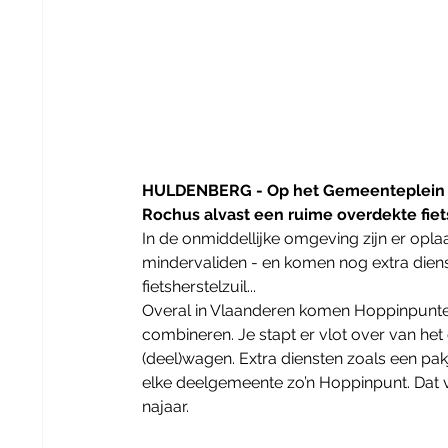
HULDENBERG - Op het Gemeenteplein st
Rochus alvast een ruime overdekte fiets
In de onmiddellijke omgeving zijn er opl
mindervaliden - en komen nog extra diens
fietsherstelzuil...
Overal in Vlaanderen komen Hoppinpunten
combineren. Je stapt er vlot over van het 
(deel)wagen. Extra diensten zoals een pak
elke deelgemeente zo’n Hoppinpunt. Dat va
najaar.