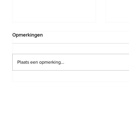
Opmerkingen
Plaats een opmerking...
De Warmste Week: Local
Eerste
Live Aid voor het eerst op
nostal
parking De Kronkel
acteur