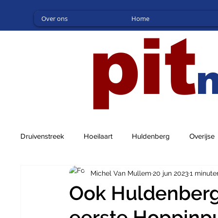
Over ons
Home
pit
Druivenstreek
Hoeilaart
Huldenberg
Overijse
Michel Van Mullem
20 jun 2023
1 minute
Ook Huldenberg 
eerste Hoppinp