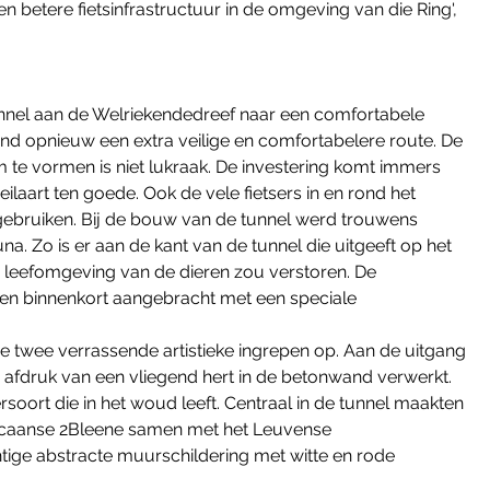
betere fietsinfrastructuur in de omgeving van die Ring', 
el aan de Welriekendedreef naar een comfortabele 
e rand opnieuw een extra veilige en comfortabelere route. De 
te vormen is niet lukraak. De investering komt immers 
ilaart ten goede. Ook de vele fietsers in en rond het 
gebruiken. Bij de bouw van de tunnel werd trouwens 
 Zo is er aan de kant van de tunnel die uitgeeft op het 
de leefomgeving van de dieren zou verstoren. De 
den binnenkort aangebracht met een speciale 
e twee verrassende artistieke ingrepen op. Aan de uitgang 
 afdruk van een vliegend hert in de betonwand verwerkt. 
oort die in het woud leeft. Centraal in de tunnel maakten 
o Ricaanse 2Bleene samen met het Leuvense 
tige abstracte muurschildering met witte en rode 