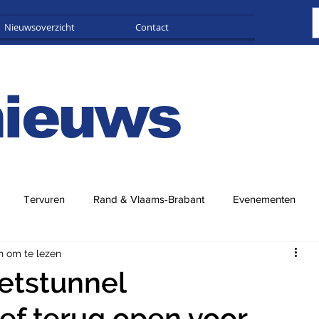
Nieuwsoverzicht
Contact
Adverteren
nieuws
Tervuren
Rand & Vlaams-Brabant
Evenementen
n om te lezen
etstunnel
ef terug open voor