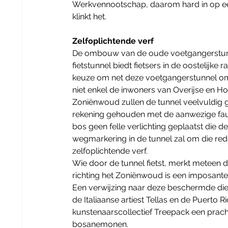
Werkvennootschap, daarom hard in op een 
klinkt het.
Zelfoplichtende verf
De ombouw van de oude voetgangerstunn
fietstunnel biedt fietsers in de oostelijk
keuze om net deze voetgangerstunnel om 
niet enkel de inwoners van Overijse en Hoe
Zoniënwoud zullen de tunnel veelvuldig 
rekening gehouden met de aanwezige fauna.
bos geen felle verlichting geplaatst die 
wegmarkering in de tunnel zal om die re
zelfoplichtende verf.
Wie door de tunnel fietst, merkt meteen d
richting het Zoniënwoud is een imposante
Een verwijzing naar deze beschermde diers
de Italiaanse artiest Tellas en de Puert
kunstenaarscollectief Treepack een prach
bosanemonen.