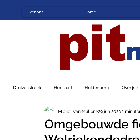
Over ons
Home
pit
Druivenstreek
Hoeilaart
Huldenberg
Overijse
Michel Van Mullem
29 jun 2023
2 minute
Omgebouwde fi
Welriekendedre