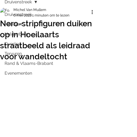
Druivenstreek
Michel Van Mullem
Druivenstreek
6 mei 2022
1 minuten om te lezen
Nero-stripfiguren duiken
Hoeilaart
op in Hoeilaarts
Huldenberg
straatbeeld als leidraad
Overijse
Tervuren
voor wandeltocht
Rand & Vlaams-Brabant
Evenementen