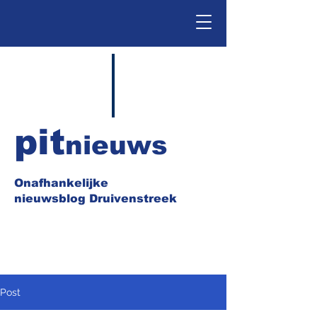
pit
nieuws
Onafhankelijke
nieuwsblog Druivenstreek
Post