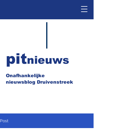
pit
nieuws
Onafhankelijke
nieuwsblog Druivenstreek
Post