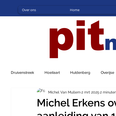
Over ons
Home
pit
Druivenstreek
Hoeilaart
Huldenberg
Overijse
Michel Van Mullem
2 mrt 2025
2 minute
Michel Erkens o
aanleiding van 