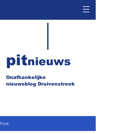
pit
nieuws
Onafhankelijke
nieuwsblog Druivenstreek
Post