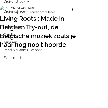
Druivenstreek
Michel Van Mullem
Druivenstreek
12 sep 2022
1 minuten om te lezen
Living Roots : Made in
Hoeilaart
Belgium Try-out, de
Huldenberg
Belgische muziek zoals je
Overijse
Tervuren
haar nog nooit hoorde
Rand & Vlaams-Brabant
Evenementen