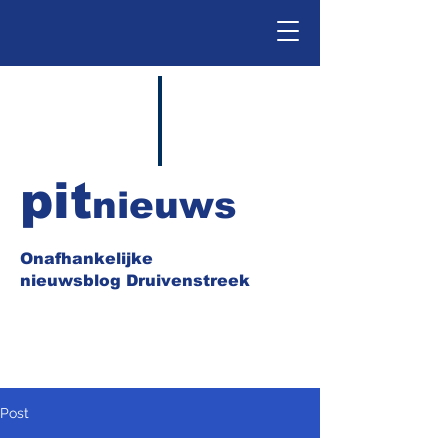
pit
nieuws
Onafhankelijke
nieuwsblog Druivenstreek
Post