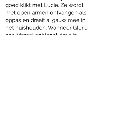
goed klikt met Lucie. Ze wordt 
met open armen ontvangen als 
oppas en draait al gauw mee in 
het huishouden. Wanneer Gloria 
aan Marcel opbiecht dat zijn 
boeken haar door heel wat 
donkere momenten heen 
hebben gesleept, kan Marcel 
zich nog moeilijk beheersen. Hij 
raakt volledig in de ban van de 
jonge vrouw, met een reeks 
onvermijdelijke gebeurtenissen 
als gevolg.
16+ / Een thriller van Fabrice du 
Welz met Benoît Poelvoorde, 
Alba Gaia Bellugi en Mélanie 
Doutey in de hoofdrollen. / 