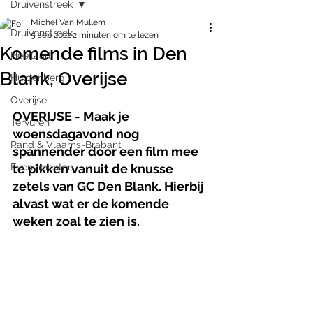
Druivenstreek
Michel Van Mullem
Druivenstreek
5 sep 2022
2 minuten om te lezen
Komende films in Den
Hoeilaart
Blank, Overijse
Huldenberg
Overijse
OVERIJSE - Maak je 
Tervuren
woensdagavond nog 
Rand & Vlaams-Brabant
spannender door een film mee 
Evenementen
te pikken vanuit de knusse 
zetels van GC Den Blank. Hierbij 
alvast wat er de komende 
weken zoal te zien is.