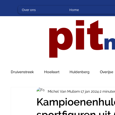
Over ons
Home
pit
Druivenstreek
Hoeilaart
Huldenberg
Overijse
Michel Van Mullem
17 jan 2024
2 minute
Kampioenenhuld
sportfiguren uit