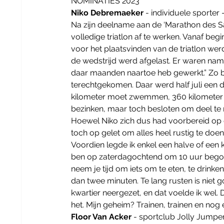
NOMINATIES 2023
Niko Debremaeker
 - individuele sporter 
Na zijn deelname aan de ‘Marathon des Sa
volledige triatlon af te werken. Vanaf beg
voor het plaatsvinden van de triatlon we
de wedstrijd werd afgelast. Er waren name
daar maanden naartoe heb gewerkt.” Zo be
terechtgekomen. Daar werd half juli een du
kilometer moet zwemmen, 360 kilometer mo
bezinken, maar toch besloten om deel te
Hoewel Niko zich dus had voorbereid op een 
toch op gelet om alles heel rustig te doen
Voordien legde ik enkel een halve of een kw
ben op zaterdagochtend om 10 uur begonn
neem je tijd om iets om te eten, te drinke
dan twee minuten. Te lang rusten is niet 
kwartier neergezet, en dat voelde ik wel. D
het. Mijn geheim? Trainen, trainen en nog e
Floor Van Acker 
- sportclub Jolly Jumper