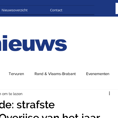
Nieuwsoverzicht
Contact
Adverteren
nieuws
Tervuren
Rand & Vlaams-Brabant
Evenementen
n om te lezen
e: strafste
 Overijse van het jaar