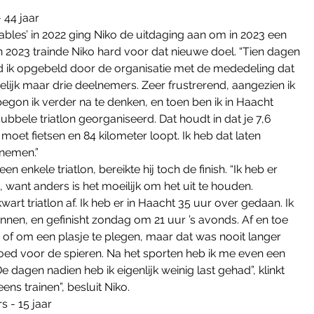
- 44 jaar
bles’ in 2022 ging Niko de uitdaging aan om in 2023 een 
in 2023 trainde Niko hard voor dat nieuwe doel. “Tien dagen 
rd ik opgebeld door de organisatie met de mededeling dat 
lijk maar drie deelnemers. Zeer frustrerend, aangezien ik 
gon ik verder na te denken, en toen ben ik in Haacht 
bbele triatlon georganiseerd. Dat houdt in dat je 7,6 
et fietsen en 84 kilometer loopt. Ik heb dat laten 
 nemen.”
enkele triatlon, bereikte hij toch de finish. “Ik heb er 
, want anders is het moeilijk om het uit te houden. 
art triatlon af. Ik heb er in Haacht 35 uur over gedaan. Ik 
en, en gefinisht zondag om 21 uur ’s avonds. Af en toe 
n of om een plasje te plegen, maar dat was nooit langer 
goed voor de spieren. Na het sporten heb ik me even een 
e dagen nadien heb ik eigenlijk weinig last gehad”, klinkt 
ens trainen”, besluit Niko.
s - 15 jaar