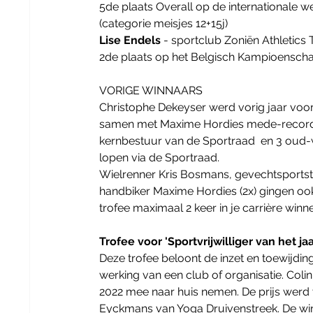
5de plaats Overall op de internationale 
(categorie meisjes 12+15j)
Lise Endels 
- sportclub Zoniën Athletics 
2de plaats op het Belgisch Kampioenscha
VORIGE WINNAARS
Christophe Dekeyser werd vorig jaar voor
samen met Maxime Hordies mede-recordho
kernbestuur van de Sportraad  en 3 oud-w
lopen via de Sportraad.
Wielrenner Kris Bosmans, gevechtsportste
handbiker Maxime Hordies (2x) gingen ook 
trofee maximaal 2 keer in je carrière winn
Trofee voor 'Sportvrijwilliger van het jaa
Deze trofee beloont de inzet en toewijding
werking van een club of organisatie. Col
2022 mee naar huis nemen. De prijs werd v
Eyckmans van Yoga Druivenstreek. De win