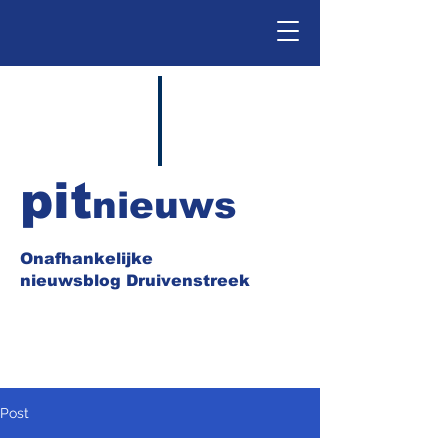
pit
nieuws
Onafhankelijke
nieuwsblog Druivenstreek
Post