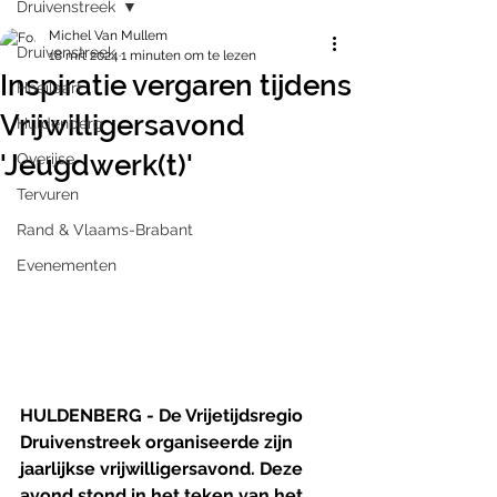
Druivenstreek
Michel Van Mullem
Druivenstreek
18 mrt 2024
1 minuten om te lezen
Inspiratie vergaren tijdens
Hoeilaart
Vrijwilligersavond
Huldenberg
'Jeugdwerk(t)'
Overijse
Tervuren
Rand & Vlaams-Brabant
Evenementen
HULDENBERG - De Vrijetijdsregio 
Druivenstreek organiseerde zijn 
jaarlijkse vrijwilligersavond. Deze 
avond stond in het teken van het 