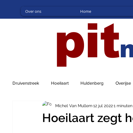
Over ons
Home
pit
Druivenstreek
Hoeilaart
Huldenberg
Overijse
Michel Van Mullem
12 jul 2022
1 minuten
Hoeilaart zegt 