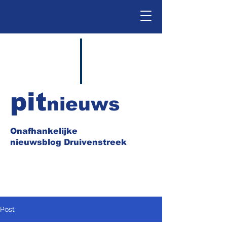
pit
nieuws
Onafhankelijke
nieuwsblog Druivenstreek
Post