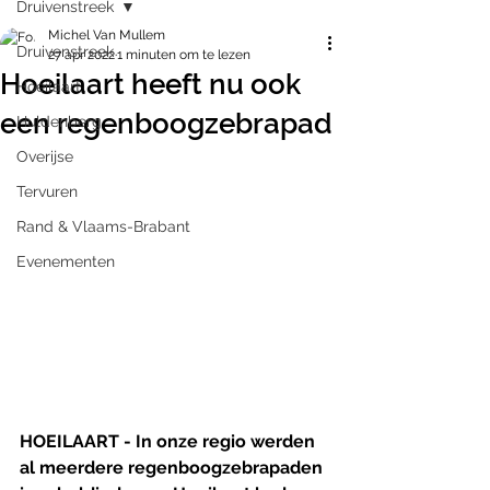
Druivenstreek
Michel Van Mullem
Druivenstreek
27 apr 2022
1 minuten om te lezen
Hoeilaart heeft nu ook
Hoeilaart
een regenboogzebrapad
Huldenberg
Overijse
Tervuren
Rand & Vlaams-Brabant
Evenementen
HOEILAART - In onze regio werden 
al meerdere regenboogzebrapaden 