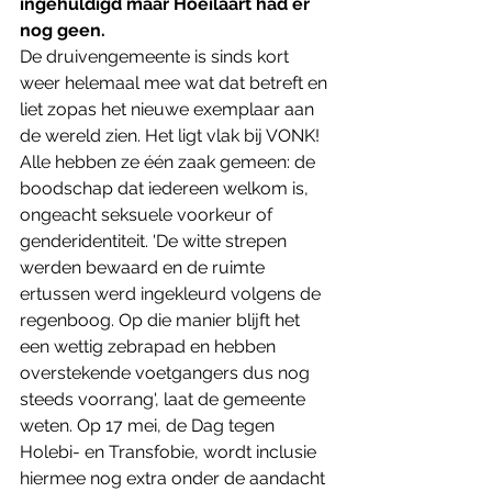
ingehuldigd maar Hoeilaart had er 
nog geen. 
De druivengemeente is sinds kort 
weer helemaal mee wat dat betreft en 
liet zopas het nieuwe exemplaar aan 
de wereld zien. Het ligt vlak bij VONK!
Alle hebben ze één zaak gemeen: de 
boodschap dat iedereen welkom is, 
ongeacht seksuele voorkeur of 
genderidentiteit. 'De witte strepen 
werden bewaard en de ruimte 
ertussen werd ingekleurd volgens de 
regenboog. Op die manier blijft het 
een wettig zebrapad en hebben 
overstekende voetgangers dus nog 
steeds voorrang', laat de gemeente 
weten. Op 17 mei, de Dag tegen 
Holebi- en Transfobie, wordt inclusie 
hiermee nog extra onder de aandacht 