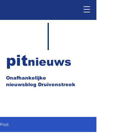
pit
nieuws
Onafhankelijke
nieuwsblog Druivenstreek
Post