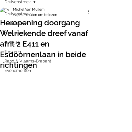
Druivenstreek
Michel Van Mullem
Druivenstreek
1 apr
1 minuten om te lezen
Heropening doorgang
Hoeilaart
Welriekende dreef vanaf
Huldenberg
afrit 2 E411 en
Overijse
Tervuren
Esdoornenlaan in beide
Rand & Vlaams-Brabant
richtingen
Evenementen