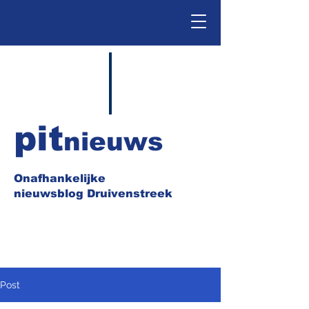
pit
nieuws
Onafhankelijke
nieuwsblog Druivenstreek
Post