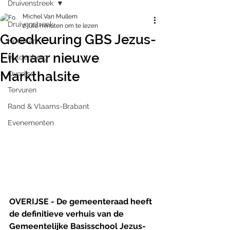
Druivenstreek
Michel Van Mullem
Druivenstreek
2 jul
2 minuten om te lezen
Goedkeuring GBS Jezus-
Hoeilaart
Eik naar nieuwe
Huldenberg
Markthalsite
Overijse
Tervuren
Rand & Vlaams-Brabant
Evenementen
OVERIJSE - De gemeenteraad heeft 
de definitieve verhuis van de 
Gemeentelijke Basisschool Jezus-