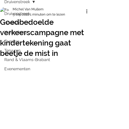
Druivenstreek
Michel Van Mullem
Druivenstreek
5 sep 2022
1 minuten om te lezen
Goedbedoelde
Hoeilaart
verkeerscampagne met
Huldenberg
kindertekening gaat
Overijse
Tervuren
beetje de mist in
Rand & Vlaams-Brabant
Evenementen