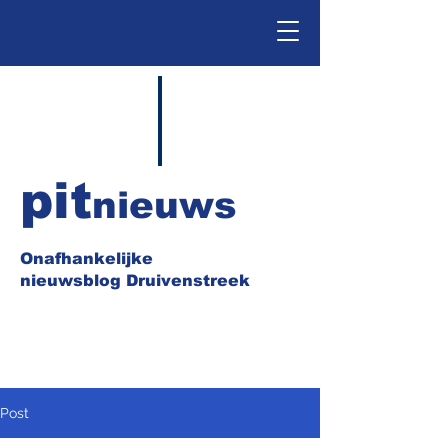
pit
nieuws
Onafhankelijke
nieuwsblog Druivenstreek
Post