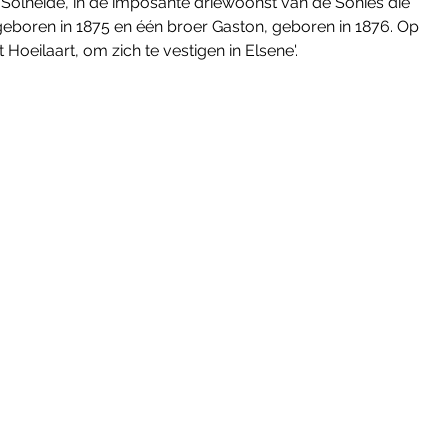
olheide, in de imposante driewoonst van de Sohies die 
eboren in 1875 en één broer Gaston, geboren in 1876. Op 
t Hoeilaart, om zich te vestigen in Elsene'. 