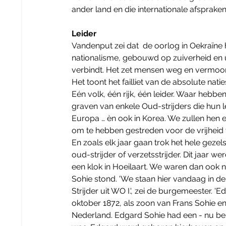
ander land en die internationale afspraken
Leider
Vandenput zei dat  de oorlog in Oekraïne h
nationalisme, gebouwd op zuiverheid en uit
verbindt. Het zet mensen weg en vermoord
Het toont het failliet van de absolute nati
Eén volk, één rijk, één leider. Waar hebb
graven van enkele Oud-strijders die hun l
Europa … èn ook in Korea. We zullen hen
om te hebben gestreden voor de vrijheid v
En zoals elk jaar gaan trok het hele geze
oud-strijder of verzetsstrijder. Dit jaar w
een klok in Hoeilaart. We waren dan ook ni
Sohie stond. 'We staan hier vandaag in 
Strijder uit WO I.', zei de burgemeester. 
oktober 1872, als zoon van Frans Sohie e
Nederland. Edgard Sohie had een - nu bek