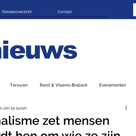
Nieuwsoverzicht
Contact
Adverteren
nieuws
Tervuren
Rand & Vlaams-Brabant
Evenementen
n om te lezen
nalisme zet mensen
t hen om wie ze zijn