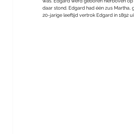
was. Edgard werd geboren hierboven op S
daar stond. Edgard had één zus Martha, g
20-jarige leeftijd vertrok Edgard in 1892 ui