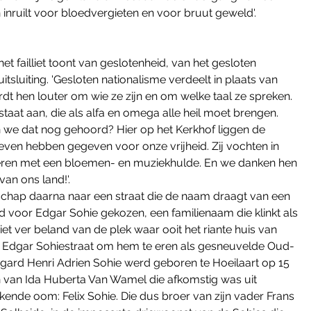
 inruilt voor bloedvergieten en voor bruut geweld'.
et failliet toont van geslotenheid, van het gesloten 
sluiting. 'Gesloten nationalisme verdeelt in plaats van 
t hen louter om wie ze zijn en om welke taal ze spreken. 
estaat aan, die als alfa en omega alle heil moet brengen. 
en we dat nog gehoord? Hier op het Kerkhof liggen de 
even hebben gegeven voor onze vrijheid. Zij vochten in 
 eren met een bloemen- en muziekhulde. En we danken hen 
an ons land!'.
lschap daarna naar een straat die de naam draagt van een 
erd voor Edgar Sohie gekozen, een familienaam die klinkt als 
et ver beland van de plek waar ooit het riante huis van 
de Edgar Sohiestraat om hem te eren als gesneuvelde Oud-
'Edgard Henri Adrien Sohie werd geboren te Hoeilaart op 15 
n van Ida Huberta Van Wamel die afkomstig was uit 
ende oom: Felix Sohie. Die dus broer van zijn vader Frans 