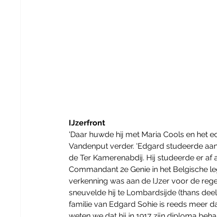
IJzerfront
'Daar huwde hij met Maria Cools en het ec
Vandenput verder. 'Edgard studeerde aan d
de Ter Kamerenabdij. Hij studeerde er af al
Commandant 2e Genie in het Belgische leger
verkenning was aan de IJzer voor de rege
sneuvelde hij te Lombardsijde (thans de
familie van Edgard Sohie is reeds meer dan
weten we dat hij in 1917 zijn diploma beh