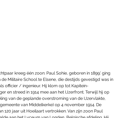
htpaar kreeg één zoon: Paul Sohie, geboren in 1899.' ging 
e Militaire School te Elsene, die destijds gevestigd was in 
s officier / ingenieur. Hij klom op tot Kapitein-
 en streed in 1914 mee aan het IJzerfront. Terwijl hij op 
ling van de geplande overstroming van de IJzervlakte, 
elgemeente van Middelkerke) op 4 november 1914. De 
 120 jaar uit Hoeilaart vertrokken. Van zijn zoon Paul 
aalde aan het Lyceum van Londen, Belgische afdeling. Hij 