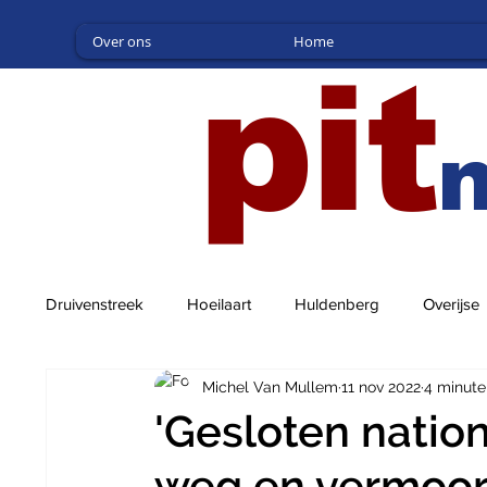
Over ons
Home
pit
Druivenstreek
Hoeilaart
Huldenberg
Overijse
Michel Van Mullem
11 nov 2022
4 minute
'Gesloten natio
weg en vermoord