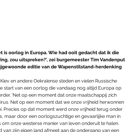
 is oorlog in Europa. Wie had ooit gedacht dat ik die 
ing, zou uitspreken?', zei burgemeester Tim Vandenput 
ijgewoonde editie van de Wapenstilstand-herdenking 
in Kiev en andere Oekraïense steden en vielen Russische 
 start van een oorlog die vandaag nog altijd Europa op 
verder. 'Net op een moment dat onze maatschappij zich 
 virus. Net op een moment dat we onze vrijheid herwonnen 
. Precies op dat moment werd onze vrijheid terug onder 
us, maar door een oorlogszuchtige en gevaarlijke man in 
is om onze westerse manier van leven onderuit te halen. 
d van zijn eigen land afmeet aan de ondergang van een 