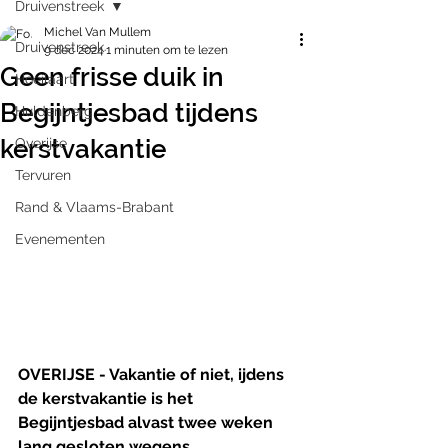
Druivenstreek
Michel Van Mullem
Druivenstreek
9 dec 2024
1 minuten om te lezen
Geen frisse duik in
Hoeilaart
Begijntjesbad tijdens
Huldenberg
kerstvakantie
Overijse
Tervuren
Rand & Vlaams-Brabant
Evenementen
OVERIJSE - Vakantie of niet, ijdens 
de kerstvakantie is het 
Begijntjesbad alvast twee weken 
lang gesloten wegens 