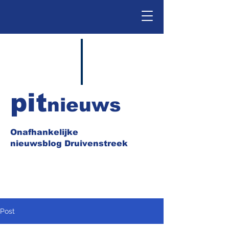
pit
nieuws
Onafhankelijke
nieuwsblog Druivenstreek
Post