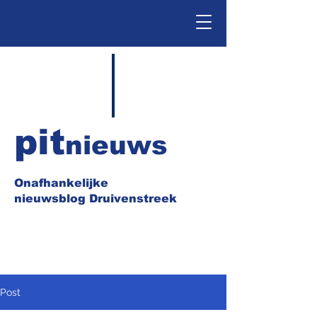
pit
nieuws
Onafhankelijke
nieuwsblog Druivenstreek
Post