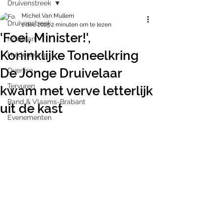
Druivenstreek
Michel Van Mullem
Druivenstreek
1 dec 2025
2 minuten om te lezen
'Foei, Minister!',
Hoeilaart
Koninklijke Toneelkring
Huldenberg
De Jonge Druivelaar
Overijse
Tervuren
kwam met verve letterlijk
Rand & Vlaams-Brabant
uit de kast
Evenementen