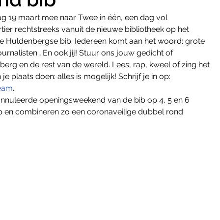
ag 19 maart mee naar Twee in één, een dag vol 
tier rechtstreeks vanuit de nieuwe bibliotheek op het 
uwe Huldenbergse bib. Iedereen komt aan het woord: grote 
journalisten… En ook jij! Stuur ons jouw gedicht of 
rg en de rest van de wereld. Lees, rap, kweel of zing het 
 plaats doen: alles is mogelijk! Schrijf je in op: 
ream
.
annuleerde openingsweekend van de bib op 4, 5 en 6 
lap en combineren zo een coronaveilige dubbel rond 