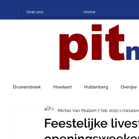
Over ons
Home
pit
Druivenstreek
Hoeilaart
Huldenberg
Overijse
Michel Van Mullem
7 feb 2022
1 minuten
Feestelijke live
openingsweeke