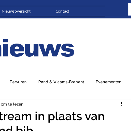
Nieuwsoverzicht
Contact
Adverteren
nieuws
Tervuren
Rand & Vlaams-Brabant
Evenementen
 om te lezen
stream in plaats van
nd bib