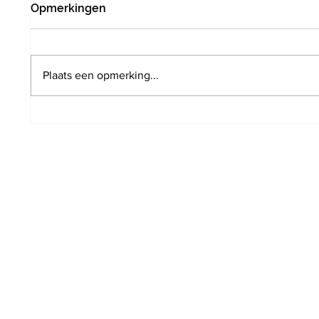
Opmerkingen
Plaats een opmerking...
De Warmste Week: Local
Eerste
Live Aid voor het eerst op
nostal
parking De Kronkel
acteur