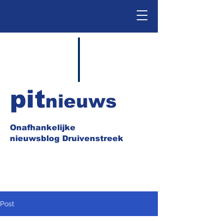
pit
nieuws
Onafhankelijke
nieuwsblog Druivenstreek
Post