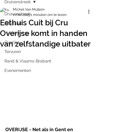
Druivenstreek
Michel Van Mullem
Druivenstreek
1 mei 2025
1 minuten om te lezen
Eethuis Cuit bij Cru
Hoeilaart
Overijse komt in handen
Huldenberg
van zelfstandige uitbater
Overijse
Tervuren
Rand & Vlaams-Brabant
Evenementen
OVERIJSE - Net als in Gent en 