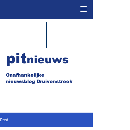
pit
nieuws
Onafhankelijke
nieuwsblog Druivenstreek
Post