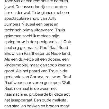
Toch viel er een remonte te noteren, 
jawel. De tussendoortjes scoorden 
her en der wel. Te beginnen met een 
spectaculaire show van Jolly 
Jumpers. Visueel een parel en 
technisch prima uitgevoerd. Thuis 
gekomen zocht ik meteen mijn 
springtouw in de speelgoedkast. Ook 
heel erg gesmaakt: 'Roof Raaf Road 
Show' van Raaftheater uit Nederland. 
Als een duiveltje uit een doosje, een 
kindermobiel, maar dan 1000 keer zo 
groot. Als het paard van Troje in de 
gedaante van Corona, zo kwam Roof 
Raaf weer naar voren geslopen. Walt 
Raaf, normaal in de weer met 
naaimachine, probeerde bij deze act 
het lasapparaat. Een oude melkstal 
aan staal en bakken en braden maar! 