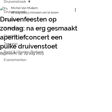
Druivenstreek
Michel Van Mullem
Druivenstreek
28 aug 2023
3 minuten om te lezen
Druivenfeesten op
Hoeilaart
zondag: na erg gesmaakt
Huldenberg
aperitiefconcert een
Overijse
Tervuren
puike druivenstoet
Rand & Vlaams-Brabant
Bijgewerkt op:
29 aug 2023
Evenementen