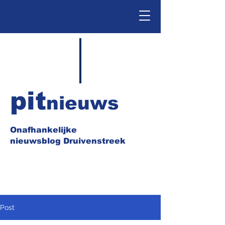
pit
nieuws
Onafhankelijke
nieuwsblog Druivenstreek
Post