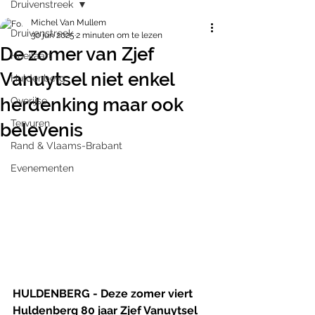
Druivenstreek
Michel Van Mullem
Druivenstreek
30 jun 2025
2 minuten om te lezen
De zomer van Zjef
Hoeilaart
Vanuytsel niet enkel
Huldenberg
herdenking maar ook
Overijse
Tervuren
belevenis
Rand & Vlaams-Brabant
Evenementen
HULDENBERG - Deze zomer viert 
Huldenberg 80 jaar Zjef Vanuytsel 