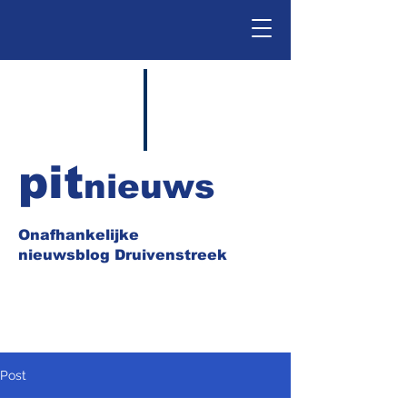
pit
nieuws
Onafhankelijke
nieuwsblog Druivenstreek
Post