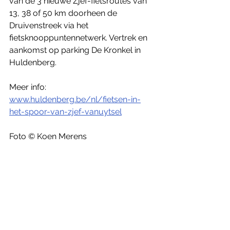
van de 3 nieuwe Zjef-fietsroutes van 
13, 38 of 50 km doorheen de 
Druivenstreek via het 
fietsknooppuntennetwerk. Vertrek en 
aankomst op parking De Kronkel in 
Huldenberg.
Meer info: 
www.huldenberg.be/nl/fietsen-in-
het-spoor-van-zjef-vanuytsel
Foto © Koen Merens