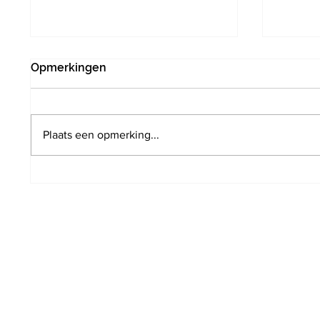
Opmerkingen
Plaats een opmerking...
De Warmste Week: Local
Eerste
Live Aid voor het eerst op
nostal
parking De Kronkel
acteur