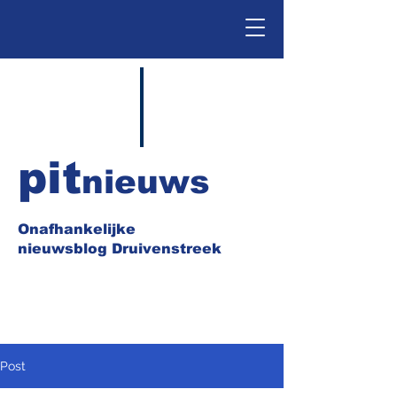
pit
nieuws
Onafhankelijke
nieuwsblog Druivenstreek
Post