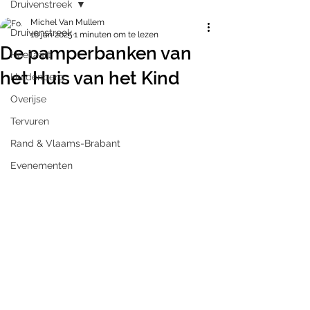
Druivenstreek
Michel Van Mullem
Druivenstreek
16 jan 2025
1 minuten om te lezen
De pamperbanken van
Hoeilaart
het Huis van het Kind
Huldenberg
Overijse
Tervuren
Rand & Vlaams-Brabant
Evenementen