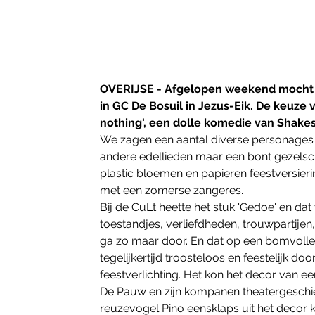
OVERIJSE - Afgelopen weekend mocht d
in GC De Bosuil in Jezus-Eik. De keuze 
nothing', een dolle komedie van Shake
We zagen een aantal diverse personages op
andere edellieden maar een bont gezelsc
plastic bloemen en papieren feestversier
met een zomerse zangeres.  
Bij de CuLt heette het stuk 'Gedoe' en dat
toestandjes, verliefdheden, trouwpartijen
ga zo maar door. En dat op een bomvolle 
tegelijkertijd troosteloos en feestelijk 
feestverlichting. Het kon het decor van e
De Pauw en zijn kompanen theatergeschie
reuzevogel Pino eensklaps uit het decor k