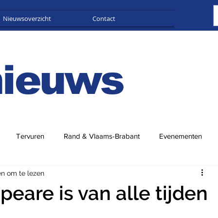
Nieuwsoverzicht
Contact
Adverteren
nieuws
Tervuren
Rand & Vlaams-Brabant
Evenementen
en om te lezen
eare is van alle tijden