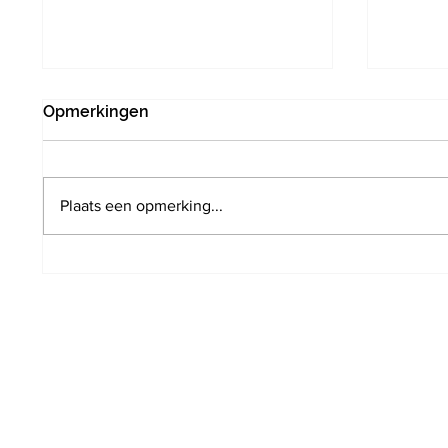
Opmerkingen
Plaats een opmerking...
Fietssnelweg F204: brug
Druive
Frans Verbeekstraat wordt
Van den
afgewerkt
want w
volgen
mooie 