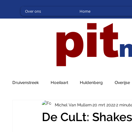
Over ons
Home
pit
Druivenstreek
Hoeilaart
Huldenberg
Overijse
Michel Van Mullem
20 mrt 2022
2 minut
De CuLt: Shakesp