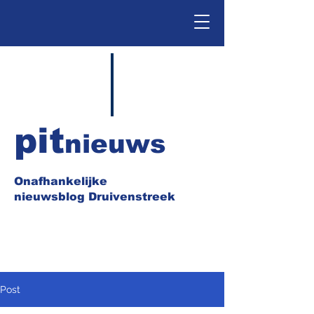
pit
nieuws
Onafhankelijke
nieuwsblog Druivenstreek
Post