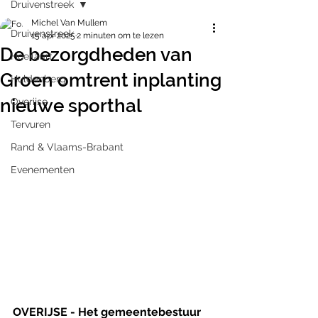
Druivenstreek
Michel Van Mullem
Druivenstreek
15 apr 2025
2 minuten om te lezen
De bezorgdheden van
Hoeilaart
Groen omtrent inplanting
Huldenberg
nieuwe sporthal
Overijse
Tervuren
Rand & Vlaams-Brabant
Evenementen
OVERIJSE - Het gemeentebestuur 