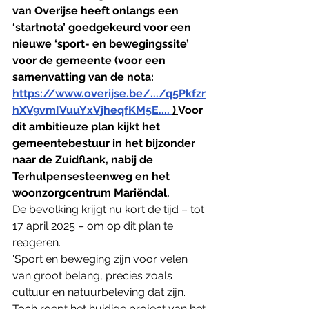
van Overijse heeft onlangs een 
‘startnota’ goedgekeurd voor een 
nieuwe ‘sport- en bewegingssite’ 
voor de gemeente (voor een 
samenvatting van de nota: 
https://www.overijse.be/.../q5Pkfzr
hXV9vmIVuuYxVjheqfKM5E.... 
) 
Voor 
dit ambitieuze plan kijkt het 
gemeentebestuur in het bijzonder 
naar de Zuidflank, nabij de 
Terhulpensesteenweg en het 
woonzorgcentrum Mariëndal.
De bevolking krijgt nu kort de tijd – tot 
17 april 2025 – om op dit plan te 
reageren. 
'Sport en beweging zijn voor velen 
van groot belang, precies zoals 
cultuur en natuurbeleving dat zijn. 
Toch roept het huidige project van het 