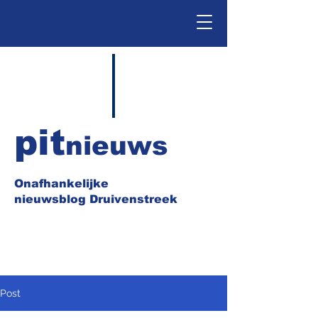
pit
nieuws
Onafhankelijke
nieuwsblog Druivenstreek
Post