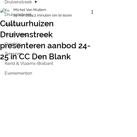
Druivenstreek
Michel Van Mullem
Druivenstreek
24 mei 2024
2 minuten om te lezen
Cultuurhuizen
Hoeilaart
Druivenstreek
Huldenberg
presenteren aanbod 24-
Overijse
Tervuren
25 in CC Den Blank
Rand & Vlaams-Brabant
Evenementen