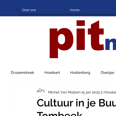
Over ons
Home
pit
Druivenstreek
Hoeilaart
Huldenberg
Overijse
Michel Van Mullem
15 jan 2025
2 minute
Cultuur in je Buu
Tombeek