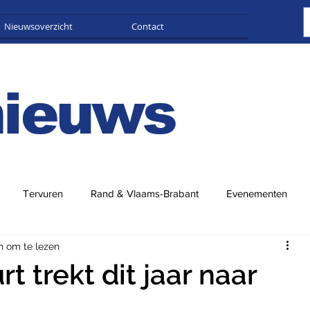
Nieuwsoverzicht
Contact
Adverteren
nieuws
Tervuren
Rand & Vlaams-Brabant
Evenementen
n om te lezen
rt trekt dit jaar naar