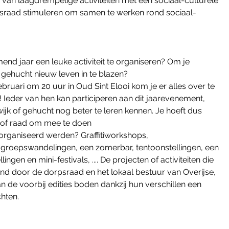
van laagdrempelige activiteiten met een sociaal-culturele 
rpsraad stimuleren om samen te werken rond sociaal-
nd jaar een leuke activiteit te organiseren? Om je 
 gehucht nieuw leven in te blazen? 
uari om 20 uur in Oud Sint Elooi kom je er alles over te 
 Ieder van hen kan participeren aan dit jaarevenement, 
jk of gehucht nog beter te leren kennen. Je hoeft dus 
ing of raad om mee te doen
eorganiseerd werden? Graffitiworkshops, 
groepswandelingen, een zomerbar, tentoonstellingen, een 
ngen en mini-festivals, .... De projecten of activiteiten die 
d door de dorpsraad en het lokaal bestuur van Overijse, 
an de voorbij edities boden dankzij hun verschillen een 
hten.  