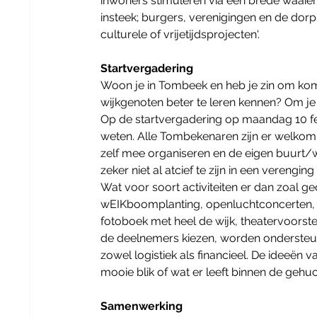
inwoners stimuleren via een brede waaier 
insteek; burgers, verenigingen en de do
culturele of vrijetijdsprojecten'.
Startvergadering
Woon je in Tombeek en heb je zin om kome
wijkgenoten beter te leren kennen? Om je
Op de startvergadering op maandag 10 febr
weten. Alle Tombekenaren zijn er welkom!
zelf mee organiseren en de eigen buurt/wi
zeker niet al atcief te zijn in een vereng
Wat voor soort activiteiten er dan zoal g
wEIKboomplanting, openluchtconcerten, 
fotoboek met heel de wijk, theatervoorstelli
de deelnemers kiezen, worden ondersteun
zowel logistiek als financieel. De ideeën v
mooie blik of wat er leeft binnen de gehuc
Samenwerking