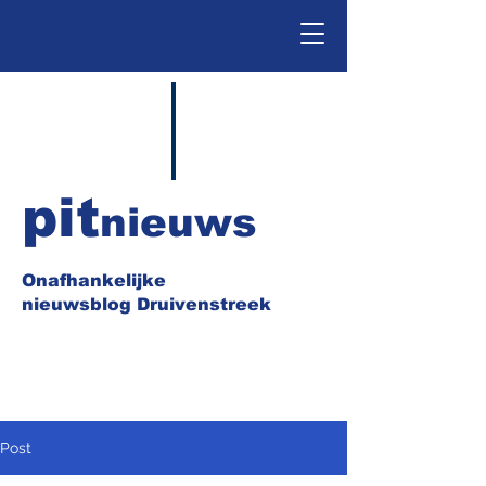
pit
nieuws
Onafhankelijke
nieuwsblog Druivenstreek
Post