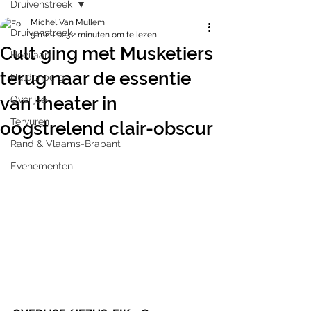
Druivenstreek
Michel Van Mullem
Druivenstreek
5 mrt 2023
2 minuten om te lezen
Cult ging met Musketiers
Hoeilaart
terug naar de essentie
Huldenberg
van theater in
Overijse
Tervuren
oogstrelend clair-obscur
Rand & Vlaams-Brabant
Evenementen