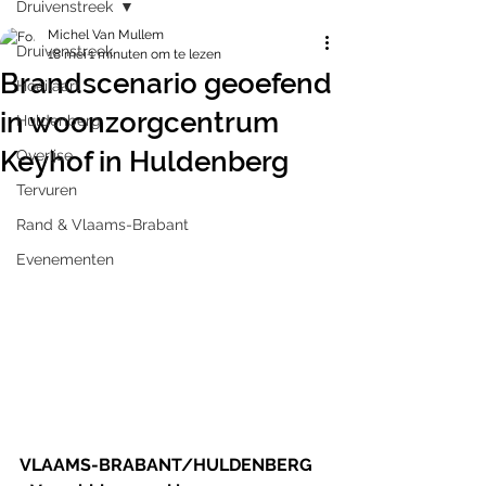
Druivenstreek
Michel Van Mullem
Druivenstreek
18 mei
1 minuten om te lezen
Brandscenario geoefend
Hoeilaart
in woonzorgcentrum
Huldenberg
Keyhof in Huldenberg
Overijse
Tervuren
Rand & Vlaams-Brabant
Evenementen
VLAAMS-BRABANT/HULDENBERG 