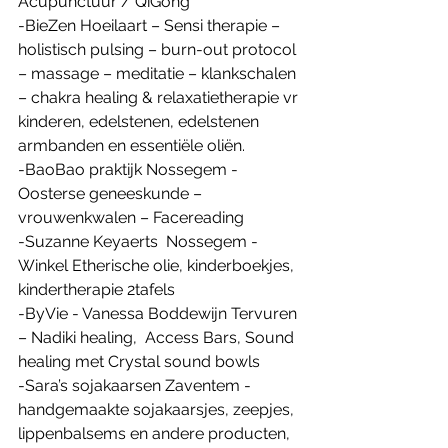
Acupunctuur / QiGong
-BieZen Hoeilaart – Sensi therapie – 
holistisch pulsing – burn-out protocol 
– massage – meditatie – klankschalen 
– chakra healing & relaxatietherapie vr 
kinderen, edelstenen, edelstenen 
armbanden en essentiële oliën.
-BaoBao praktijk Nossegem - 
Oosterse geneeskunde – 
vrouwenkwalen – Facereading
-Suzanne Keyaerts  Nossegem - 
Winkel Etherische olie, kinderboekjes, 
kindertherapie 2tafels
-ByVie - Vanessa Boddewijn Tervuren 
– Nadiki healing,  Access Bars, Sound 
healing met Crystal sound bowls 
-Sara’s sojakaarsen Zaventem - 
handgemaakte sojakaarsjes, zeepjes, 
lippenbalsems en andere producten, 