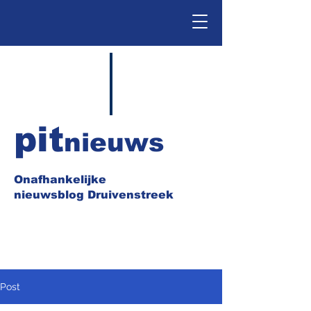
pit
nieuws
Onafhankelijke
nieuwsblog Druivenstreek
Post