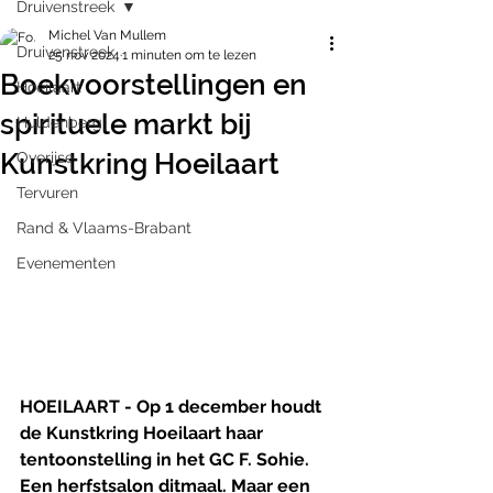
Druivenstreek
Michel Van Mullem
Druivenstreek
25 nov 2024
1 minuten om te lezen
Boekvoorstellingen en
Hoeilaart
spirituele markt bij
Huldenberg
Kunstkring Hoeilaart
Overijse
Tervuren
Rand & Vlaams-Brabant
Evenementen
HOEILAART - Op 1 december houdt 
de Kunstkring Hoeilaart haar 
tentoonstelling in het GC F. Sohie. 
Een herfstsalon ditmaal. Maar een 