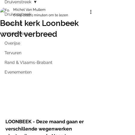
Druivenstreek
Michel Van Mullem
Druivenstreek
6 sep 2022
1 minuten om te lezen
Bocht kerk Loonbeek
Hoeilaart
wordt verbreed
Huldenberg
Overijse
Tervuren
Rand & Vlaams-Brabant
Evenementen
LOONBEEK - Deze maand gaan er 
verschillende wegenwerken 