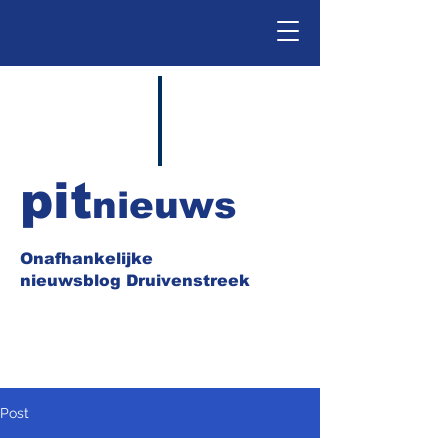
pit
nieuws
Onafhankelijke
nieuwsblog Druivenstreek
Post