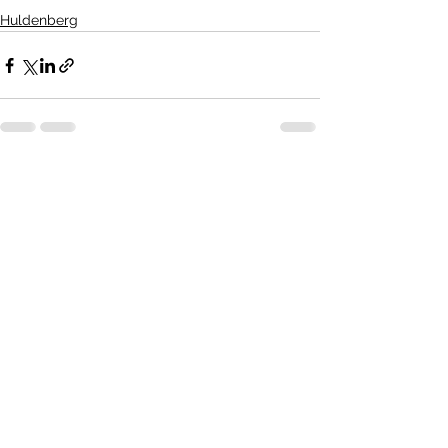
Huldenberg
Alles weergeven
Recente blogposts