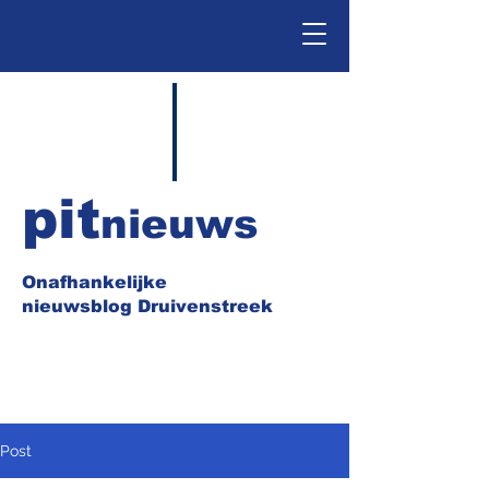
pit
nieuws
Onafhankelijke
nieuwsblog Druivenstreek
Post