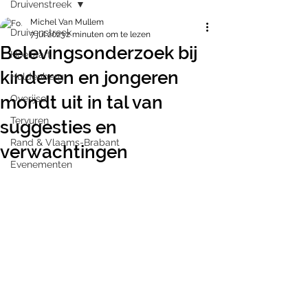
Druivenstreek
Michel Van Mullem
Druivenstreek
7 jul 2023
2 minuten om te lezen
Belevingsonderzoek bij
Hoeilaart
kinderen en jongeren
Huldenberg
mondt uit in tal van
Overijse
Tervuren
suggesties en
Rand & Vlaams-Brabant
verwachtingen
Evenementen