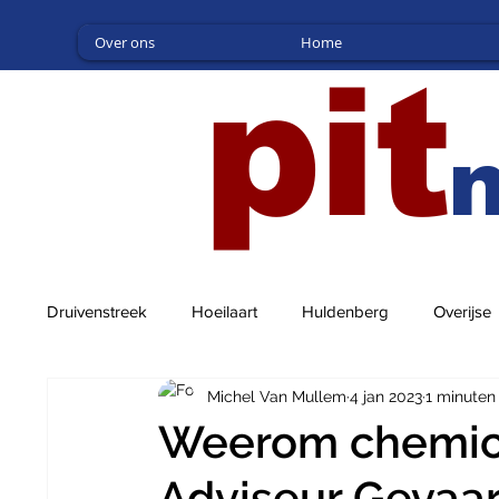
Over ons
Home
pit
Druivenstreek
Hoeilaart
Huldenberg
Overijse
Michel Van Mullem
4 jan 2023
1 minuten
Weerom chemic
Adviseur Gevaarl