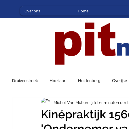
Over ons
Home
pit
Druivenstreek
Hoeilaart
Huldenberg
Overijse
Michel Van Mullem
3 feb
1 minuten om t
Kinépraktijk 156
'Ondernemer van