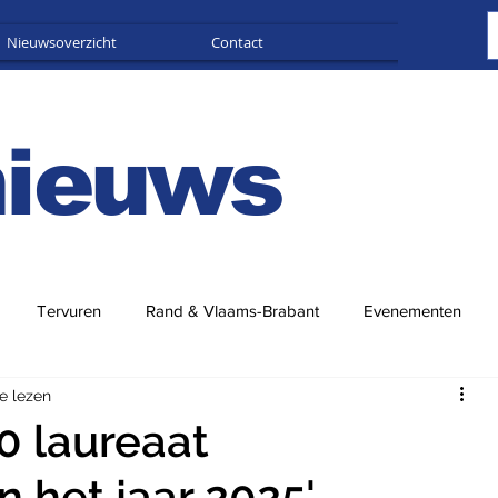
Nieuwsoverzicht
Contact
Adverteren
nieuws
Tervuren
Rand & Vlaams-Brabant
Evenementen
e lezen
0 laureaat
 het jaar 2025'