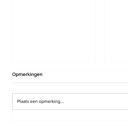
Opmerkingen
Plaats een opmerking...
Poging tot inbraak door drie
Infrab
verdachten in
het s