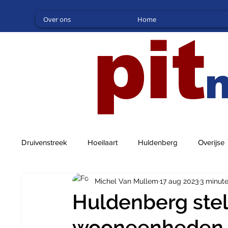
Over ons
Home
pit
Druivenstreek
Hoeilaart
Huldenberg
Overijse
Michel Van Mullem
17 aug 2023
3 minut
Huldenberg stel
wooneenheden t