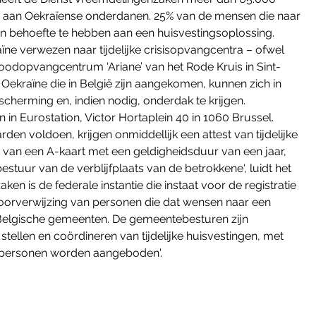
en aan Oekraïense onderdanen. 25% van de mensen die naar 
n behoefte te hebben aan een huisvestingsoplossing. 
ïne verwezen naar tijdelijke crisisopvangcentra – ofwel 
noodopvangcentrum ‘Ariane’ van het Rode Kruis in Sint-
kraïne die in België zijn aangekomen, kunnen zich in 
escherming en, indien nodig, onderdak te krijgen. 
in Eurostation, Victor Hortaplein 40 in 1060 Brussel. 
n voldoen, krijgen onmiddellijk een attest van tijdelijke 
 van een A-kaart met een geldigheidsduur van een jaar, 
uur van de verblijfplaats van de betrokkene', luidt het 
en is de federale instantie die instaat voor de registratie 
oorverwijzing van personen die dat wensen naar een 
de Belgische gemeenten. De gemeentebesturen zijn 
stellen en coördineren van tijdelijke huisvestingen, met 
vépersonen worden aangeboden'.