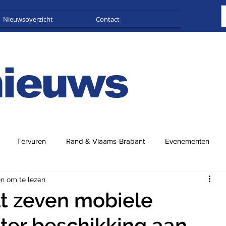
Nieuwsoverzicht
Contact
Adverteren
nieuws
Tervuren
Rand & Vlaams-Brabant
Evenementen
en om te lezen
t zeven mobiele
er beschikking aan