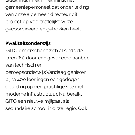
gemeentepersoneel dat onder leiding 
van onze algemeen directeur dit 
project op voortreffelijke wijze 
gecoördineerd en getrokken heeft.'
Kwaliteitsonderwijs
'GITO onderscheidt zich al sinds de 
jaren ‘60 door een gevarieerd aanbod 
van technisch en 
beroepsonderwijs.Vandaag genieten 
bijna 400 leerlingen een gedegen 
opleiding op een prachtige site met 
moderne infrastructuur. Nu bereikt 
GITO een nieuwe mijlpaal als 
secundaire school in onze regio. Ook 
in de toekomst zal GITO op de steun 
van de gemeente kunnen rekenen via 
de Onderwijsraad', klinkt het tot slot.