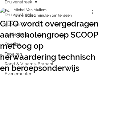
Druivenstreek
Michel Van Mullem
Druivenstreek
31 mei 2024
2 minuten om te lezen
GITO wordt overgedragen
Hoeilaart
aan scholengroep SCOOP
Huldenberg
met oog op
Overijse
Tervuren
herwaardering technisch
Rand & Vlaams-Brabant
en beroepsonderwijs
Evenementen