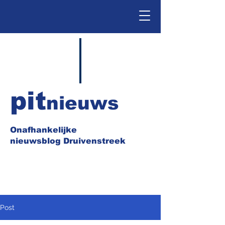
pit
nieuws
Onafhankelijke
nieuwsblog Druivenstreek
Post