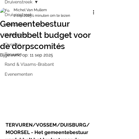
Druivenstreek
Michel Van Mullem
Druivenstreek
2 sep 2025
1 minuten om te lezen
Gemeentebestuur
Hoeilaart
verdubbelt budget voor
Huldenberg
de dorpscomités
Overijse
Tervuren
Bijgewerkt op:
11 sep 2025
Rand & Vlaams-Brabant
Evenementen
TERVUREN/VOSSEM/DUISBURG/
MOORSEL - Het gemeentebestuur 