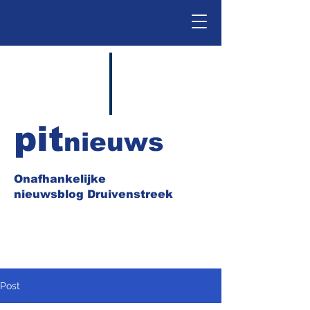
pit
nieuws
Onafhankelijke
nieuwsblog Druivenstreek
Post