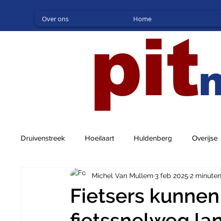
Over ons
Home
pit
Druivenstreek
Hoeilaart
Huldenberg
Overijse
Michel Van Mullem
3 feb 2025
2 minuten
Fietsers kunnen
fietssnelweg la