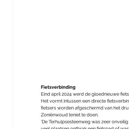
Fietsverbinding
Eind april 2024 werd de gloednieuwe fiet
Het vormt intussen een directe fietsverbi
fietsers worden afgeschermd van het druk
Zoniënwoud teniet te doen.
'De Terhulpsesteenweg was zeer onveilig vo
veel plaatsen ontbrak een fietspad of was h