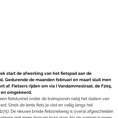
tart de afwerking van het fietspad aan de 
l. Gedurende de maanden februari en maart sluit men 
 af. Fietsers rijden om via I Vandammestraat, de F205, 
– en omgekeerd. 
en fietstunnel onder de treinsporen nabij het station van 
Sinds de lente fiets je vlot en veilig langs het 
5). De nieuwe brede fietssnelweg is overal afgescheiden 
overkeer niet meer hoeven te kruisen. Na de werken kunnen 