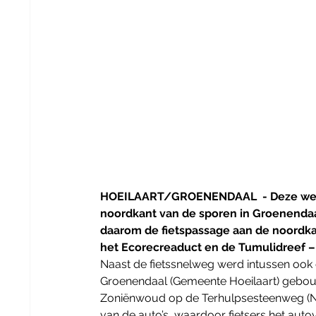
HOEILAART/GROENENDAAL  - Deze week s
noordkant van de sporen in Groenendaa
daarom de fietspassage aan de noordkant
het Ecorecreaduct en de Tumulidreef 
Naast de fietssnelweg werd intussen ook e
Groenendaal (Gemeente Hoeilaart) gebouwd. 
Zoniënwoud op de Terhulpsesteenweg (N27
van de auto’s, waardoor fietsers het aut