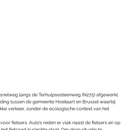
ssnelweg langs de Terhulpsesteenweg (N275) afgewerkt. 
nding tussen de gemeente Hoeilaart en Brussel waarbij 
ke verkeer, zonder de ecologische context van het 
or fietsers. Auto’s reden er vlak naast de fietsers en op 
et fietspad in slechte staat. Om deze situatie te 