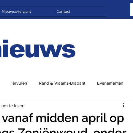
Nieuwsoverzicht
Contact
Adverteren
nieuws
Tervuren
Rand & Vlaams-Brabant
Evenementen
 om te lezen
 vanaf midden april op
ngs Zoniënwoud, onder