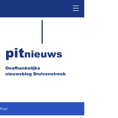
pit
nieuws
Onafhankelijke
nieuwsblog Druivenstreek
Post