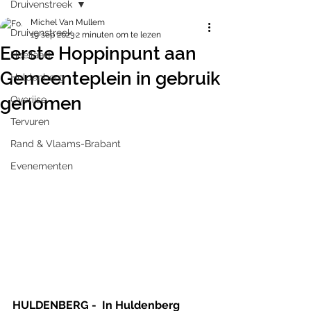
Druivenstreek
Michel Van Mullem
Druivenstreek
19 sep 2023
2 minuten om te lezen
Eerste Hoppinpunt aan
Hoeilaart
Gemeenteplein in gebruik
Huldenberg
genomen
Overijse
Tervuren
Rand & Vlaams-Brabant
Evenementen
HULDENBERG -  In Huldenberg 