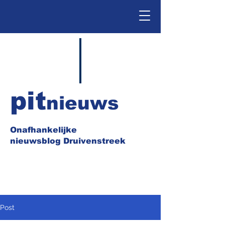
pit
nieuws
Onafhankelijke
nieuwsblog Druivenstreek
Post