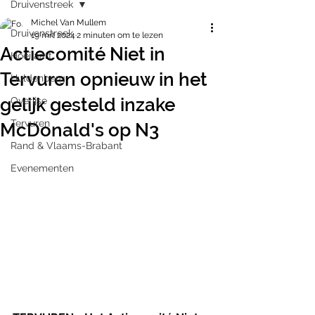
Druivenstreek
Michel Van Mullem
Druivenstreek
19 mrt 2024
2 minuten om te lezen
Actiecomité Niet in
Hoeilaart
Tervuren opnieuw in het
Huldenberg
gelijk gesteld inzake
Overijse
Tervuren
McDonald's op N3
Rand & Vlaams-Brabant
Evenementen