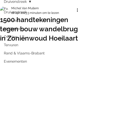
Druivenstreek
Michel Van Mullem
Druivenstreek
18 apr 2023
3 minuten om te lezen
1500 handtekeningen
Hoeilaart
tegen bouw wandelbrug
Huldenberg
in Zoniënwoud Hoeilaart
Overijse
Tervuren
Rand & Vlaams-Brabant
Evenementen