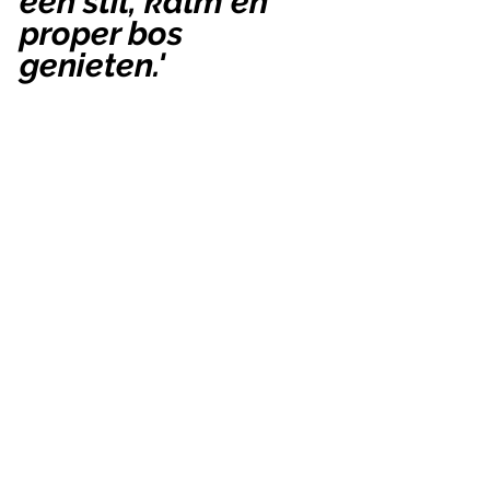
een stil, kalm en 
proper bos 
genieten.'