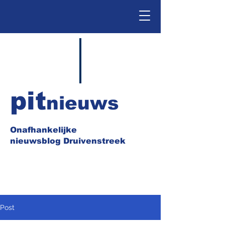
pit
nieuws
Onafhankelijke
nieuwsblog Druivenstreek
Post